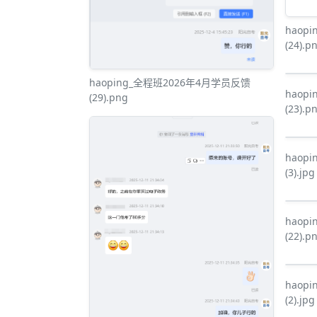
haop
(24).p
haoping_全程班2026年4月学员反馈
haop
(29).png
(23).p
haop
(3).jpg
haop
(22).p
haop
(2).jpg